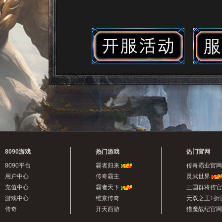
8090游戏
热门游戏
热门官网
8090平台
霸者归来
传奇霸业官网
用户中心
传奇霸主
灵武世界
充值中心
霸者天下
三国群将传官
游戏中心
维京传奇
无双之王1折
传奇
开天西游
猎魔战纪官网