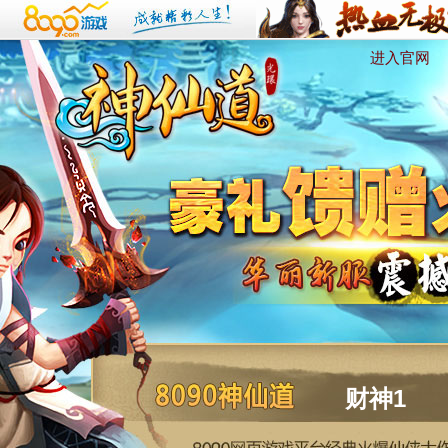
进入官网
财神1